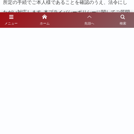
所定の手続でご本人様であることを確認のうえ、法令にし
たがい対応します｡本プライバシーポリシーに関してご質問
がある場合や権利行使される場合は､下記10のお問い合わせ
メニュー
ホーム
先頭へ
検索
窓口にご連絡ください｡
10 お問い合わせ窓口
お客様及び社外の方からの当社における個人情報の取扱い
に関するご質問やご苦情に関しては、下記の窓口にご連絡
ください。
①住所
〒７７９－３６０２ 徳島県美馬市脇町大字猪尻字若
宮南１００番１号