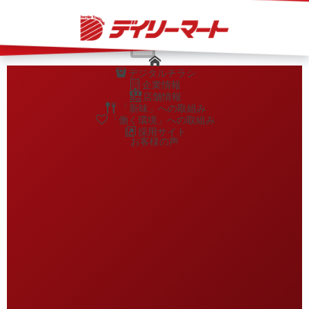
" />
…
×
デジタルチラシ
企業情報
店舗情報
「新味」への取組み
「働く環境」への取組み
採用サイト
お客様の声