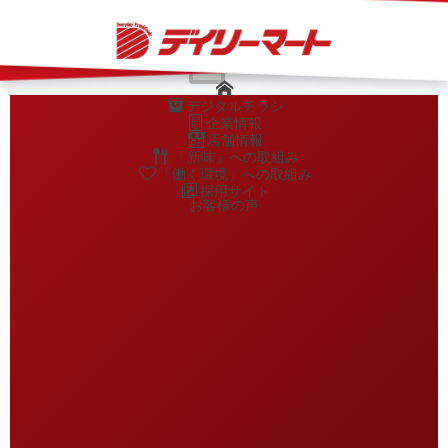
" />
…
×
デジタルチラシ
企業情報
店舗情報
「新味」への取組み
「働く環境」への取組み
採用サイト
お客様の声